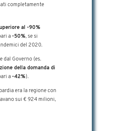
 stati completamente
uperiore al -90%
pari a
-50%
, se si
andemici del 2020.
e dal Governo (es.
uzione della domanda di
pari a
-42%
).
ardia era la regione con
stavano sui € 924 milioni,